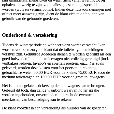
kan garanderen. Elektriciteit en water dient vanaf levering tot bij
ophalen aanwezig te zijn, zodat alles getest en nagespoeld kan
worden (wc’s en vermaalpomp). Indien deze nutsvoorzieningen niet
of niet meer aanwezig zijn, dient de klant zich te onthouden van
gebruik van de gehuurde goederen.
Onderhoud & verzekering
Tijdens de winterperiode en wanneer vorst wordt verwacht / kan
worden voorzien zorgt de klant dat de toiletwagen en leidingen
vorstvrij zijn. Gehuurde goederen dienen te worden gebruikt als een
goed huisvader. Indien de toiletwagen niet volledig gereinigd (incl.
vuilbakjes ledigen, lavabo’s en spiegels poetsen, enz…) is zoals
geleverd, worden deze kosten voor het poetsen in rekening
gebracht. Te weten 50,00 EUR voor de kleine, 75,00 EUR voor de
medium toiletwagen en 100,00 EUR voor de grote toiletwagens.
Het is niet toegelaten stickers op de toiletwagens aan te brengen.
Gebeurt dit toch, dan zal de waarborg waarvan hoger sprake
worden ingehouden, onverminderd het recht de eventuele
meerkosten van beschadiging aan te rekenen.
De klant voorziet in een verzekering als huurder van de goederen.