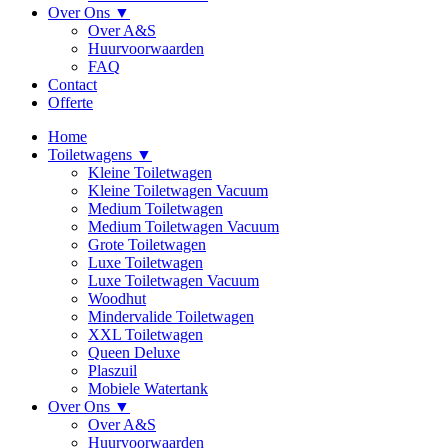
Over Ons ▼
Over A&S
Huurvoorwaarden
FAQ
Contact
Offerte
Home
Toiletwagens ▼
Kleine Toiletwagen
Kleine Toiletwagen Vacuum
Medium Toiletwagen
Medium Toiletwagen Vacuum
Grote Toiletwagen
Luxe Toiletwagen
Luxe Toiletwagen Vacuum
Woodhut
Mindervalide Toiletwagen
XXL Toiletwagen
Queen Deluxe
Plaszuil
Mobiele Watertank
Over Ons ▼
Over A&S
Huurvoorwaarden